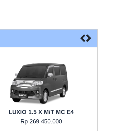
LUXIO 1.5 X M/T MC E4
LUXIO
Rp 269.450.000
R