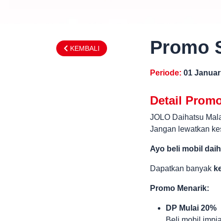
Promo S
KEMBALI
Periode:
01 Januar
Detail Prom
JOLO Daihatsu Mala
Jangan lewatkan ke
Ayo beli mobil dai
Dapatkan banyak
k
Promo Menarik:
DP Mulai 20%
Beli mobil impi