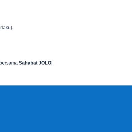
rlaku).
 bersama
Sahabat JOLO
!