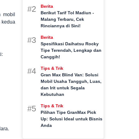
Berita
#2
Berikut Tarif Tol Madiun -
h mobil
Malang Terbaru, Cek
s kedua
Rinciannya di Sini!
Berita
#3
Spesifikasi Daihatsu Rocky
Tipe Terendah, Lengkap dan
i:
Canggih!
Tips & Trik
#4
Gran Max Blind Van: Solusi
Mobil Usaha Tangguh, Luas,
dan Irit untuk Segala
Kebutuhan
Tips & Trik
#5
Pilihan Tipe GranMax Pick
Up: Solusi Ideal untuk Bisnis
Anda
dara.