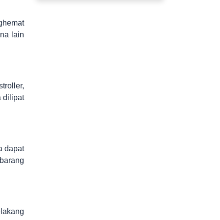
nghemat
na lain
roller,
dilipat
a dapat
 barang
elakang