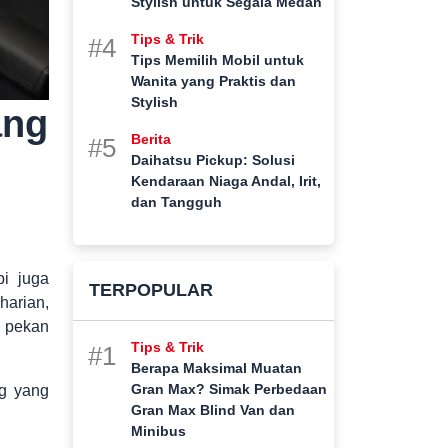
Stylish untuk Segala Medan
Tips & Trik
#4
Tips Memilih Mobil untuk
Wanita yang Praktis dan
Stylish
ang
Berita
#5
Daihatsu Pickup: Solusi
Kendaraan Niaga Andal, Irit,
dan Tangguh
pi juga
TERPOPULAR
harian,
r pekan
Tips & Trik
#1
Berapa Maksimal Muatan
Gran Max? Simak Perbedaan
ng yang
Gran Max Blind Van dan
Minibus