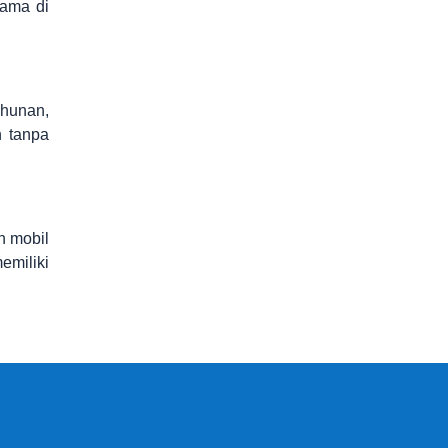
lama di
ahunan,
n tanpa
n mobil
emiliki